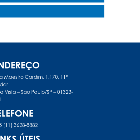
NDEREÇO
a Maestro Cardim, 1.170, 11º
dar
la Vista – São Paulo/SP – 01323-
1
ELEFONE
5 (11) 3628-8882
INKS ÚTEIS