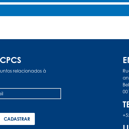
ACPCS
E
untos relacionados à
Ru
an
Be
00
T
+5
L