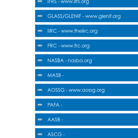
IFRS - www.ifrs.org
GLASS/GLENIF - www.glenif.org
IIRC - www.theiirc.org
FRC - www.frc.org
NASBA - nasba.org
MASB -
AOSSG - www.aossg.org
PAFA -
AASB -
ASCG -