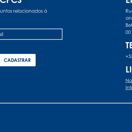
untos relacionados à
Ru
an
Be
00
T
+5
L
Na
In