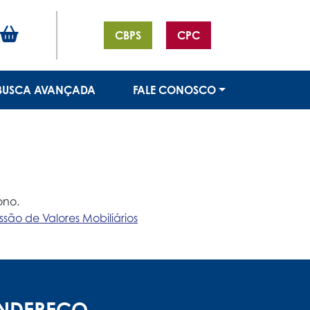
CBPS
CPC
BUSCA AVANÇADA
FALE CONOSCO
ono.
o de Valores Mobiliários
NDEREÇO