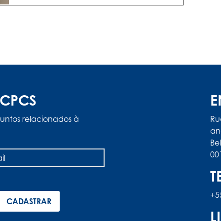
ACPCS
E
untos relacionados à
Ru
an
Be
00
T
+5
L