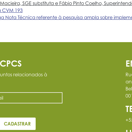
Macieira, SGE substituta e Fábio Pinto Coelho, Superinten
 a CVM 193
a Nota Técnica referente à pesquisa ampla sobre impl
ACPCS
E
untos relacionados à
Ru
an
Be
00
T
+5