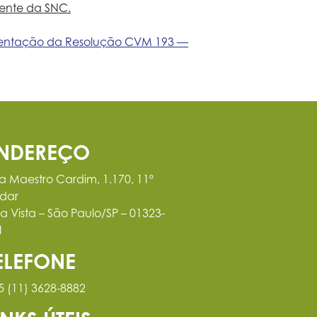
dente da SNC.
ementação da Resolução CVM 193 —
NDEREÇO
a Maestro Cardim, 1.170, 11º
dar
la Vista – São Paulo/SP – 01323-
1
ELEFONE
5 (11) 3628-8882